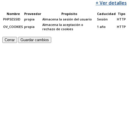
+ Ver detalles
Nombre
Proveedor
Propósito
Caducidad
Tipo
PHPSESSID
propia
Almacena la sesión del usuario
Sesión
HTTP
Almacena la aceptación o
OV_COOKIES
propia
1 año
HTTP
rechazo de cookies
Cerrar
Guardar cambios