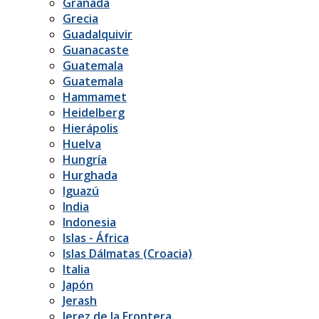
Granada
Grecia
Guadalquivir
Guanacaste
Guatemala
Guatemala
Hammamet
Heidelberg
Hierápolis
Huelva
Hungría
Hurghada
Iguazú
India
Indonesia
Islas - África
Islas Dálmatas (Croacia)
Italia
Japón
Jerash
Jerez de la Frontera