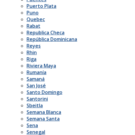
Puerto Plata
Puno
Quebec
Rabat
Republica Checa
República Dominicana
Reyes
Rhin
Riga
Riviera Maya
Rumanía
Samaná
San José
Santo Domingo
Santorini
Sbeitla
Semana Blanca
Semana Santa
Sena
Senegal