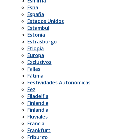
Esmirna
Esna
España
Estados Unidos
Estambul
Estonia
Estrasburgo
Etiopía
Europa
Exclusivos
Fallas
Fátima
Festividades Autonómicas
Fez
Filadelfia
Finlandia
Finlandia
Fluviales
Francia
Frankfurt
Friburgo