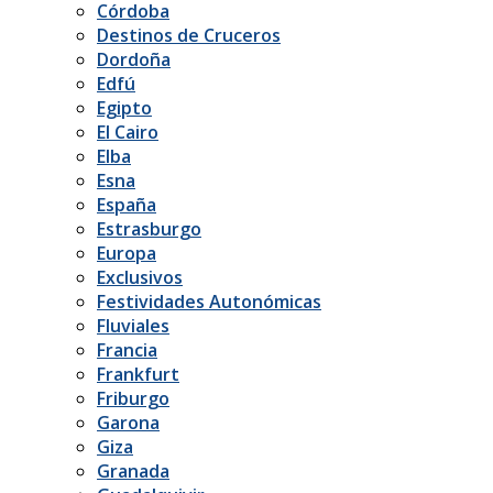
Córdoba
Destinos de Cruceros
Dordoña
Edfú
Egipto
El Cairo
Elba
Esna
España
Estrasburgo
Europa
Exclusivos
Festividades Autonómicas
Fluviales
Francia
Frankfurt
Friburgo
Garona
Giza
Granada