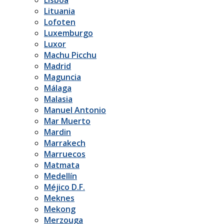
Lituania
Lofoten
Luxemburgo
Luxor
Machu Picchu
Madrid
Maguncia
Málaga
Malasia
Manuel Antonio
Mar Muerto
Mardin
Marrakech
Marruecos
Matmata
Medellín
Méjico D.F.
Meknes
Mekong
Merzouga