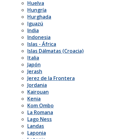
Huelva
Hungría
Hurghada
Iguazú
India
Indonesia
Islas - África
Islas Dálmatas (Croacia)
Italia
Japón
Jerash
Jerez de la Frontera
Jordania
Kairouan
Kenia
Kom Ombo
La Romana
Lago Ness
Landas
Laponia