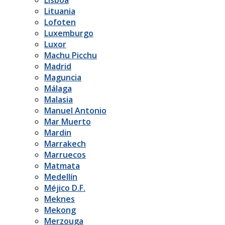
Lituania
Lofoten
Luxemburgo
Luxor
Machu Picchu
Madrid
Maguncia
Málaga
Malasia
Manuel Antonio
Mar Muerto
Mardin
Marrakech
Marruecos
Matmata
Medellín
Méjico D.F.
Meknes
Mekong
Merzouga