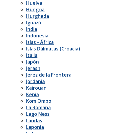
Huelva
Hungría
Hurghada
Iguazú
India
Indonesia
Islas - África
Islas Dálmatas (Croacia)
Italia
Japón
Jerash
Jerez de la Frontera
Jordania
Kairouan
Kenia
Kom Ombo
La Romana
Lago Ness
Landas
Laponia