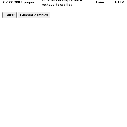
Almacena la aceptación o
OV_COOKIES
propia
1 año
HTTP
rechazo de cookies
Cerrar
Guardar cambios