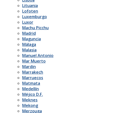
Lituania
Lofoten
Luxemburgo
Luxor
Machu Picchu
Madrid
Maguncia
Málaga
Malasia
Manuel Antonio
Mar Muerto
Mardin
Marrakech
Marruecos
Matmata
Medellín
Méjico D.F.
Meknes
Mekong
Merzouga