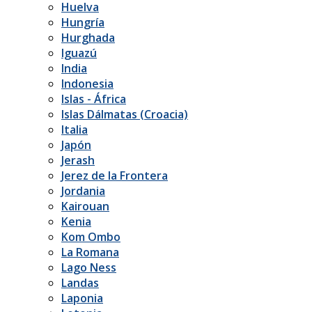
Huelva
Hungría
Hurghada
Iguazú
India
Indonesia
Islas - África
Islas Dálmatas (Croacia)
Italia
Japón
Jerash
Jerez de la Frontera
Jordania
Kairouan
Kenia
Kom Ombo
La Romana
Lago Ness
Landas
Laponia