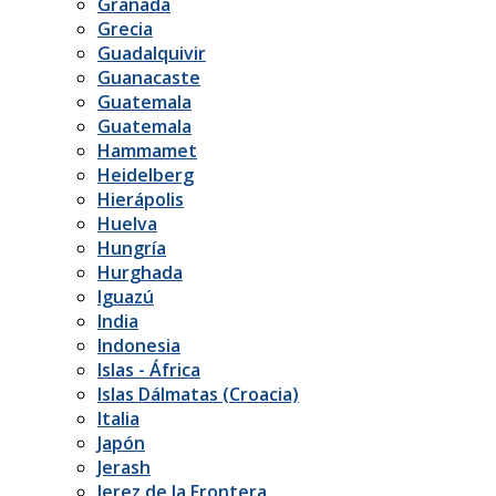
Granada
Grecia
Guadalquivir
Guanacaste
Guatemala
Guatemala
Hammamet
Heidelberg
Hierápolis
Huelva
Hungría
Hurghada
Iguazú
India
Indonesia
Islas - África
Islas Dálmatas (Croacia)
Italia
Japón
Jerash
Jerez de la Frontera