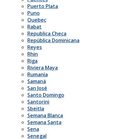
Puerto Plata
Puno
Quebec
Rabat
Republica Checa
República Dominicana
Reyes
Rhin
Riga
Riviera Maya
Rumanía
Samaná
San José
Santo Domingo
Santorini
Sbeitla
Semana Blanca
Semana Santa
Sena
Senegal