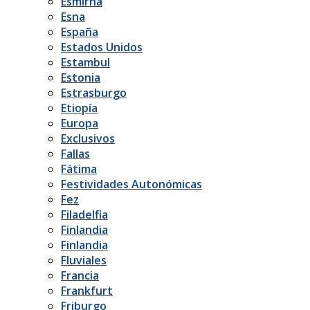
Esmirna
Esna
España
Estados Unidos
Estambul
Estonia
Estrasburgo
Etiopía
Europa
Exclusivos
Fallas
Fátima
Festividades Autonómicas
Fez
Filadelfia
Finlandia
Finlandia
Fluviales
Francia
Frankfurt
Friburgo