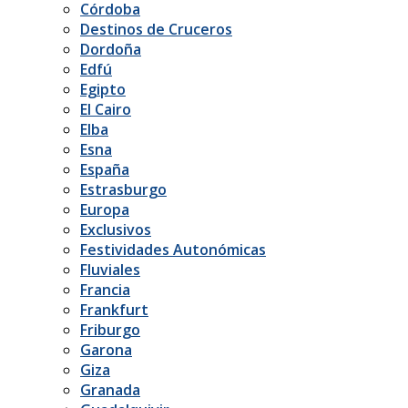
Córdoba
Destinos de Cruceros
Dordoña
Edfú
Egipto
El Cairo
Elba
Esna
España
Estrasburgo
Europa
Exclusivos
Festividades Autonómicas
Fluviales
Francia
Frankfurt
Friburgo
Garona
Giza
Granada