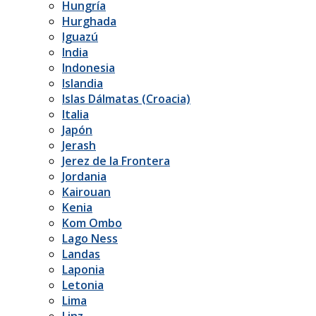
Hungría
Hurghada
Iguazú
India
Indonesia
Islandia
Islas Dálmatas (Croacia)
Italia
Japón
Jerash
Jerez de la Frontera
Jordania
Kairouan
Kenia
Kom Ombo
Lago Ness
Landas
Laponia
Letonia
Lima
Linz