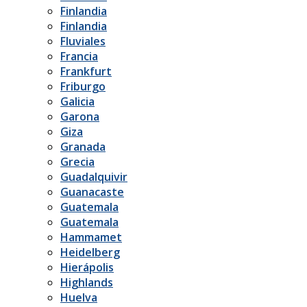
Finlandia
Finlandia
Fluviales
Francia
Frankfurt
Friburgo
Galicia
Garona
Giza
Granada
Grecia
Guadalquivir
Guanacaste
Guatemala
Guatemala
Hammamet
Heidelberg
Hierápolis
Highlands
Huelva