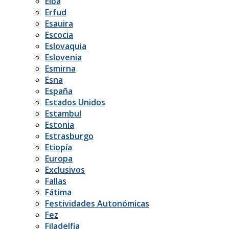
Elba
Erfud
Esauira
Escocia
Eslovaquia
Eslovenia
Esmirna
Esna
España
Estados Unidos
Estambul
Estonia
Estrasburgo
Etiopía
Europa
Exclusivos
Fallas
Fátima
Festividades Autonómicas
Fez
Filadelfia