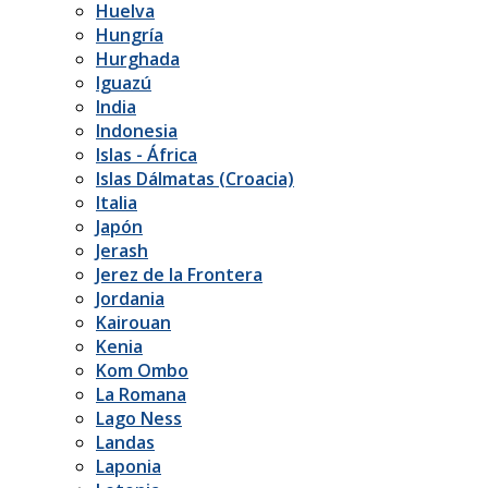
Huelva
Hungría
Hurghada
Iguazú
India
Indonesia
Islas - África
Islas Dálmatas (Croacia)
Italia
Japón
Jerash
Jerez de la Frontera
Jordania
Kairouan
Kenia
Kom Ombo
La Romana
Lago Ness
Landas
Laponia