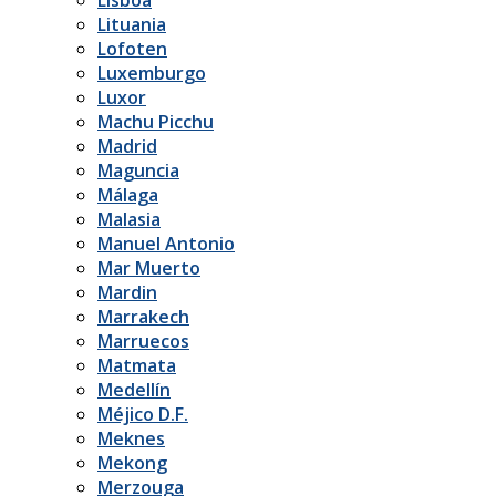
Lituania
Lofoten
Luxemburgo
Luxor
Machu Picchu
Madrid
Maguncia
Málaga
Malasia
Manuel Antonio
Mar Muerto
Mardin
Marrakech
Marruecos
Matmata
Medellín
Méjico D.F.
Meknes
Mekong
Merzouga