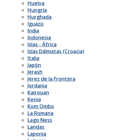
Huelva
Hungría
Hurghada
Iguazú
India
Indonesia
Islas - África
Islas Dálmatas (Croacia)
Italia
Japón
Jerash
Jerez de la Frontera
Jordania
Kairouan
Kenia
Kom Ombo
La Romana
Lago Ness
Landas
Laponia