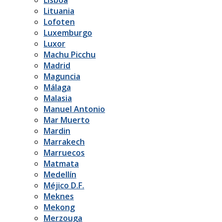
Lituania
Lofoten
Luxemburgo
Luxor
Machu Picchu
Madrid
Maguncia
Málaga
Malasia
Manuel Antonio
Mar Muerto
Mardin
Marrakech
Marruecos
Matmata
Medellín
Méjico D.F.
Meknes
Mekong
Merzouga